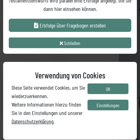
Testamentsentwurfs wird parallel eine Erbfolge angelegt, die Sie
Erbfolge über Fragebogen erstellen
dann hier einsehen können.
Erbfolge über Fragebogen erstellen
Schließen
Verwendung von Cookies
Diese Seite verwendet Cookies, um Sie
OK
wiederzuerkennen.
Weitere Informationen hierzu finden
Einstellungen
Sie in den Einstellungen und unserer
© ERB-O-MAT
AGB
Datenschutzerklärung
.
Impressum
Datenschutz
Partner