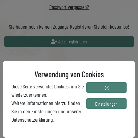
Passwort vergessen?
Sie haben noch keinen Zugang? Registrieren Sie sich kostenlos!
Jetzt registrieren
Verwendung von Cookies
Diese Seite verwendet Cookies, um Sie
OK
wiederzuerkennen.
Weitere Informationen hierzu finden
Einstellungen
Sie in den Einstellungen und unserer
© ERB-O-MAT
AGB
Datenschutzerklärung
.
Impressum
Datenschutz
Partner